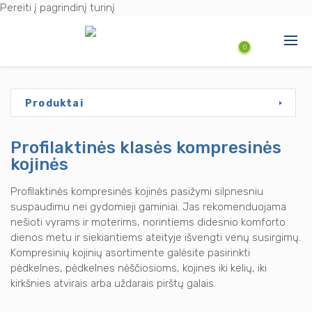
Pereiti į pagrindinį turinį
0
Produktai
Produktai
Paslaugos
Profilaktinės klasės kompresinės
Naujienos
kojinės
Aktuali informacija
Profilaktinės kompresinės kojinės pasižymi silpnesniu
suspaudimu nei gydomieji gaminiai. Jas rekomenduojama
nešioti vyrams ir moterims, norintiems didesnio komforto
dienos metu ir siekiantiems ateityje išvengti venų susirgimų.
Kompresinių kojinių asortimente galėsite pasirinkti
pėdkelnes, pėdkelnes nėščiosioms, kojines iki kelių, iki
kirkšnies atvirais arba uždarais pirštų galais.