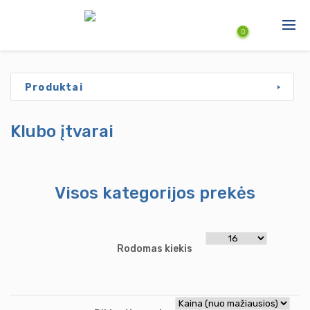
Pereiti į pagrindinį turinį
0
Produktai
Produktai
Paslaugos
Klubo įtvarai
Naujienos
Aktuali informacija
Visos kategorijos prekės
Rodomas kiekis