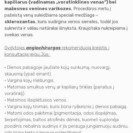
kapiliarus (vadinamas „voratinklines venas“) bei
mažesnes venines varikozes
. Procedūros metu į
pažeistą veną suleidžiama speciali medžiaga –
sklerozantas
, kuris sudirgina venos sieneles, todėl jos
sukrenta ir vėliau natūraliai išnyksta. Kraujotaka nukreipiama į
sveikas venas.
Gydytojas
angiochirurgas
rekomenduoja kreiptis į
konsultaciją jeigu Jūs:
• Dienos pabaigoje jaučiate kojų sunkumą, nuovargį,
skausmą (ypač einant).
• Vargina kojų mėšlungis.
• Matomas smulkus venų ar kapiliarų tinklas (panašus į
voratinklį).
• Matomos išsiplėtusios venos.
• Vargina kojų tinimas, kuris būna ryškesnis į dienos pabaigą.
• Matomi odos pakitimai (pigmentacija, odos išopėjimas,
šerpetojimas, baltos atrofinės dėmės, kuomet suplonėja
poodinis riebalinis audinys ir jis perauga jungiamuoju audiniu,
oda būna kieta ir lengvai pažeidžiama).