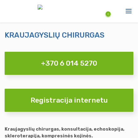
Pereiti į pagrindinį turinį
0
KRAUJAGYSLIŲ CHIRURGAS
Produktai
Paslaugos
+370 6 014 5270
Naujienos
Aktuali informacija
Registracija internetu
Kraujagyslių chirurgas, konsultacija, echoskopija,
skleroterapija, kompresinės kojinės.