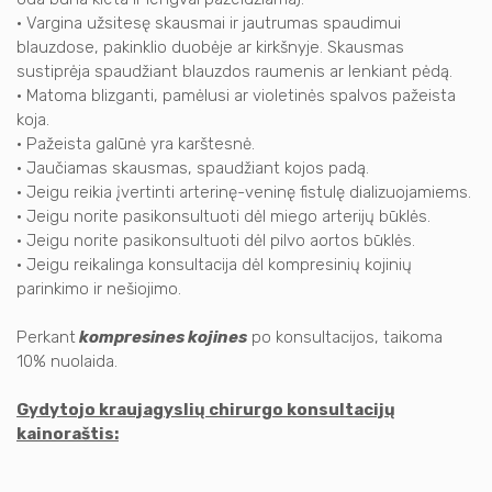
• Vargina užsitesę skausmai ir jautrumas spaudimui
blauzdose, pakinklio duobėje ar kirkšnyje. Skausmas
sustiprėja spaudžiant blauzdos raumenis ar lenkiant pėdą.
• Matoma blizganti, pamėlusi ar violetinės spalvos pažeista
koja.
• Pažeista galūnė yra karštesnė.
• Jaučiamas skausmas, spaudžiant kojos padą.
• Jeigu reikia įvertinti arterinę-veninę fistulę dializuojamiems.
• Jeigu norite pasikonsultuoti dėl miego arterijų būklės.
• Jeigu norite pasikonsultuoti dėl pilvo aortos būklės.
• Jeigu reikalinga konsultacija dėl kompresinių kojinių
parinkimo ir nešiojimo.
Perkant
kompresines kojines
po konsultacijos, taikoma
10% nuolaida.
Gydytojo kraujagyslių chirurgo konsultacijų
kainoraštis: