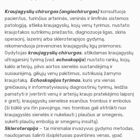
Kraujagyslių chirurgas (angiochirurgas)
konsultuoja
pacientus, turinčius arterinės, veninės ir limfinės sistemos
patologiją, atlieka kraujagyslių, kojų venų tyrimus, nustato
kraujotakos sutrikimų priežastis, diagnozuoja ligas, skiria
operacinį, lazerinį arba skleroterapijos gydymą,
rekomenduoja prevencines kraujagyslių ligų priemones.
Gydytojas
kraujagyslių chirurgas
, atlikdamas kraujagyslių
ultragarsinį tyrimą (vad.
echoskopija
) nustato rankų, kojų,
kaklo arterijų, pilvo aortos sienelės sustandėjimą ir
susiaurėjimą, giliųjų venų pakitimus, sutrikusią žarnyno
kraujotaką.
Echoskopijos tyrimas
, kuris yra vienas
greičiausių ir informatyviausių diagnostinių tyrimų, leidžia
pamatyti ir įvertinti venų ir arterijų kraujo pratekėjimo laipsnį
ir greitį, kraujagyslių sienelėse esančius trombus ir embolus
(ši būklė yra itin pavojinga, nes trombas gali atitrūkti nuo
kraujagyslės sienelės ir nukeliauti į plaučius ar smegenis,
sukelti plaučių emboliją ar smegenų insultą).
Skleroterapija
– tai minimaliai invazyvus gydymo metodas,
naudojamas šalinti išsiplėtusias paviršines venas, ypač